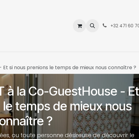
Événements
Contactez-nous
Boutique
+32 471 60 70
t si nous prenions le temps de mieux nous connaître ?
à la Co-GuestHouse - E
s le temps de mieux nous
onnaître ?
ées, ou toute personne désireuse de découvrir le