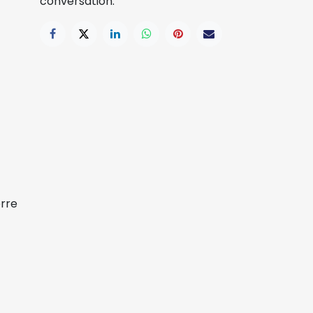
conversation.
erre