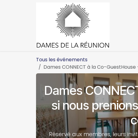
Se rendre au contenu
Accueil
Tous les événements
Dames CONNECT à la Co-GuestHouse - E
Dames CONNECT 
si nous prenion
c
Réservé aux membres, leurs invit