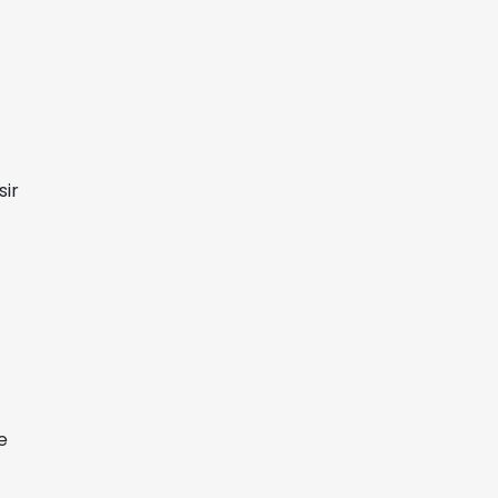
sir
e