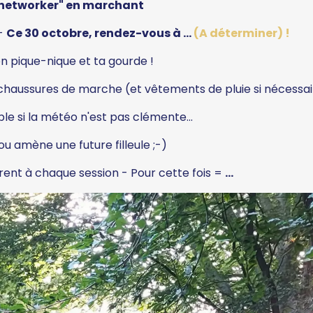
"networker" en m​archant
 -
Ce 30 octobre, rendez-vous à ...
(A déterminer) !
n pique-nique et ta gourde !
 chaussures de marche (et vêtements de pluie si nécessai
le si la météo n'est pas clémente...
ou amène une future filleule ;-)
rent à chaque session - Pour cette fois =
...