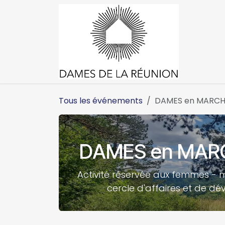
Se rendre au contenu
Accueil
Tous les événements
DAMES en MARCHE
DAMES en MARCH
Activité réservée aux femmes - m
cercle d'affaires et de dé