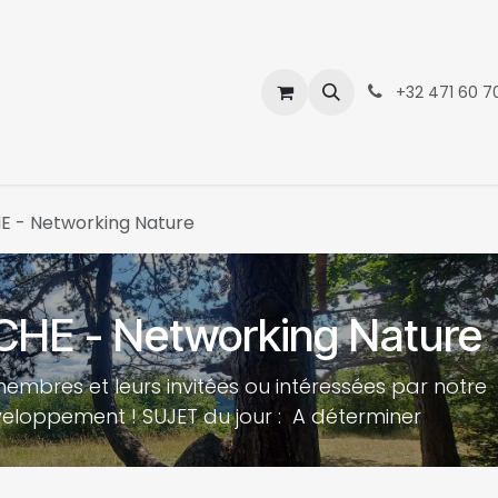
Événements
Contactez-nous
Boutique
+32 471 60 70
 - Networking Nature
E - Networking Nature
embres et leurs invitées ou intéressées par notre
veloppement ! SUJET du jour : A déterminer