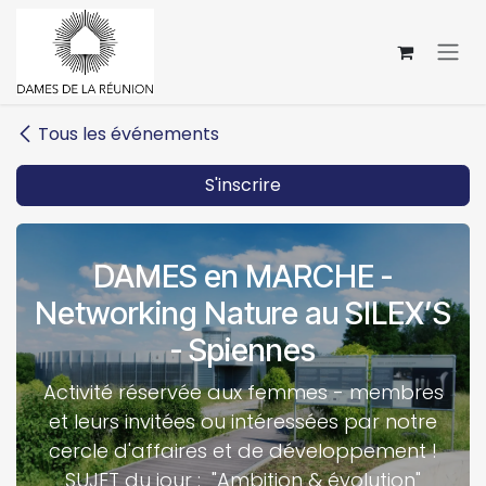
Se rendre au contenu
Tous les événements
S'inscrire
DAMES en MARCHE -
Networking Nature au SILEX’S
- Spiennes
Activité réservée aux femmes - membres
et leurs invitées ou intéressées par notre
cercle d'affaires et de développement !
SUJET du jour : "Ambition & évolution"