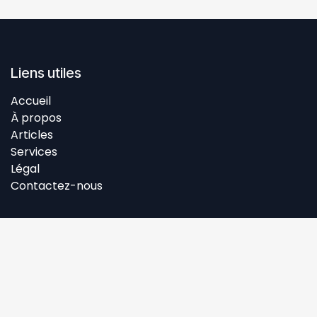
Liens utiles
Accueil
À propos
Articles
Services
Légal
Contactez-nous
À propos
Les Dames de la réunion’’ est un collectif de Femmes approuvé,
basé sur une expérience humaine solide d’interrelations et
d’actions concrètes autour du mentorat commun.