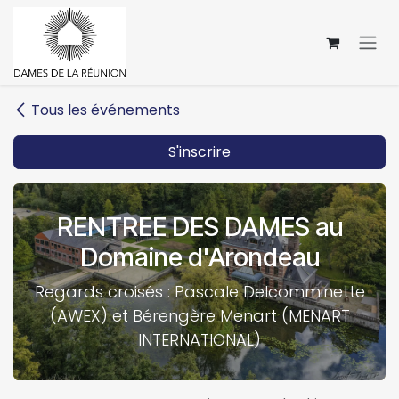
Se rendre au contenu
Tous les événements
S'inscrire
RENTREE DES DAMES au
Domaine d'Arondeau
Regards croisés : Pascale Delcomminette
(AWEX) et Bérengère Menart (MENART
INTERNATIONAL)