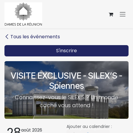
Se rendre au contenu
Tous les événements
S'inscrire
VISITE EXCLUSIVE - SILEX’S -
Spiennes
Connaissez-vous le SILEX’S ? Un monde
caché vous attend !
Ajouter au calendrier :
28
août 2026