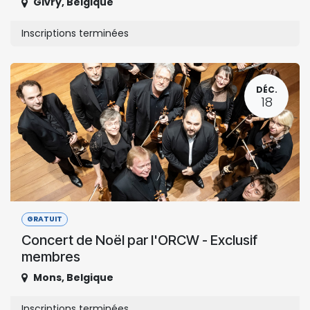
Givry
,
Belgique
Inscriptions terminées
DÉC.
18
GRATUIT
Concert de Noël par l'ORCW - Exclusif
membres
Mons
,
Belgique
Inscriptions terminées