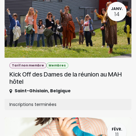
JANV.
14
Tarif non membre
Membres
Kick Off des Dames de la réunion au MAH
hôtel
Saint-Ghislain
,
Belgique
Inscriptions terminées
FÉVR.
11