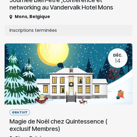
Journée bien-être ,conférence et
networking au Vandervalk Hotel Mons
Mons
,
Belgique
Inscriptions terminées
DÉC.
14
GRATUIT
Magie de Noël chez Quintessence (
exclusif Membres)