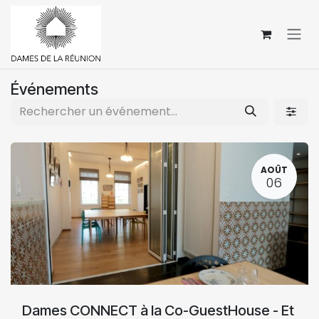
Se rendre au contenu
Événements
AOÛT
06
Dames CONNECT à la Co-GuestHouse - Et